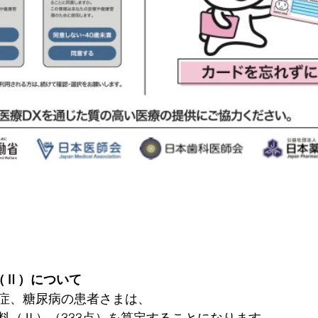
（Ⅱ）について
症、糖尿病の患者さまは、
料（Ⅱ）（333点）を算定することになります。